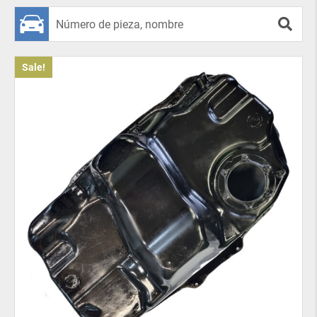
mínimo. Lo principal es elegir el modelo adecuado
para su marca Toyota.
Nuestros tanques cuentan con nervaduras
Sale!
especiales que aumentan la resistencia mecánica y
reducen significativamente el movimiento del
combustible al acelerar y frenar.
¿Cuándo necesita cambiar el tanque
de combustible de su auto?
Nuestros tanques de combustible de plástico se
adquieren por diversas razones. Por ejemplo, puede
ser necesario reemplazarlos después de una
emergencia al descubrirse agujeros causados por la
corrosión del metal. O como mantenimiento
preventivo cuando el propietario sospecha que
aditivos de combustible de baja calidad pueden
haber dañado el material del tanque viejo.