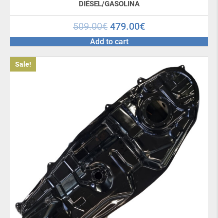
DIÉSEL/GASOLINA
509.00
€
479.00
€
Add to cart
Sale!