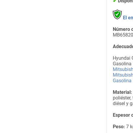
✔
Dispon
El e
Número d
MB65820
Adecuado
Hyundai G
Gasolina
Mitsubis
Mitsubish
Gasolina
Material:
poliéster,
diésel y g
Espesor d
Peso:
7 k