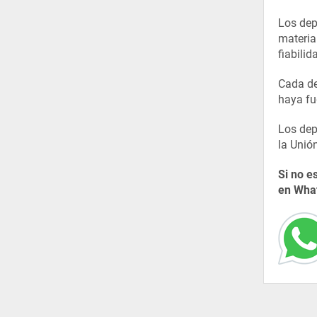
Los dep
material
fiabili
Cada de
haya fu
Los dep
la Unió
Si no e
en What