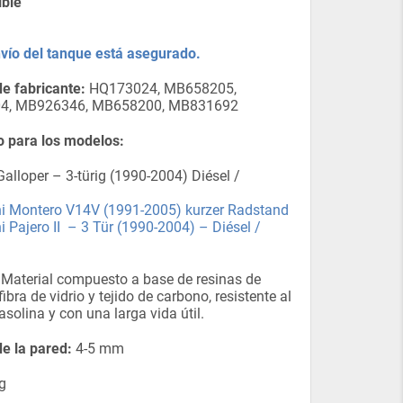
ible
nvío del tanque está asegurado.
e fabricante:
HQ173024, MB658205,
4, MB926346, MB658200, MB831692
 para los modelos:
alloper – 3-türig (1990-2004) Diésel /
hi Montero V14V (1991-2005) kurzer Radstand
i Pajero II – 3 Tür (1990-2004) – Diésel /
Material compuesto a base de resinas de
 fibra de vidrio y tejido de carbono, resistente al
asolina y con una larga vida útil.
e la pared:
4-5 mm
g