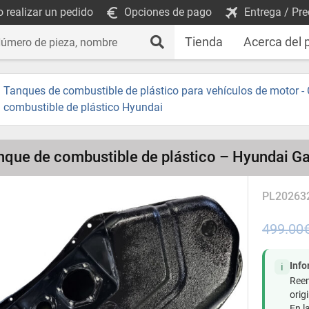
 realizar un pedido
Opciones de pago
Entrega / Pre
Tienda
Acerca del 
Tanques de combustible de plástico para vehículos de motor -
combustible de plástico Hyundai
nque de combustible de plástico – Hyundai Ga
PL20263
499.00
Inf
ℹ️
Reem
origi
En l