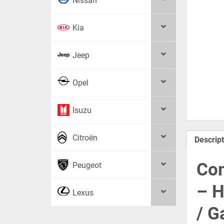
Nissan
Kia
Jeep
Opel
Isuzu
Citroën
Descript
Com
Peugeot
– H
Lexus
/ G