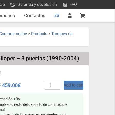
cio
Garantía y devolución
FAQ
producto
Contactos
ES
 Comprar online
>
Products
>
Tanques de
lloper – 3 puertas (1990-2004)
2
Tanque
€
459.00
€
Add to cart
de
combustible
de
ormación TÜV
plástico
plazo directo del depósito de combustible
-
nal.
Hyundai
a mayoría de los casos,
no se requiere una