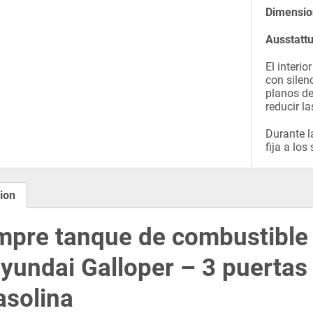
Dimensio
Ausstatt
El interi
con silen
planos de
reducir l
Durante l
fija a los
ion
pre tanque de combustible d
yundai Galloper – 3 puertas
asolina