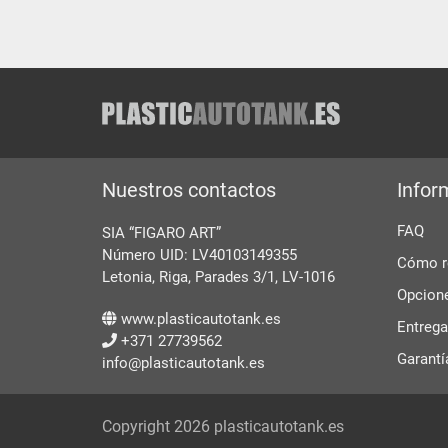
Nuestros contactos
Infor
FAQ
SIA “FIGARO ART”
Número UID: LV40103149355
Cómo re
Letonia, Riga, Parades 3/1, LV-1016
Opcion
www.plasticautotank.es
Entrega
+371 27739562
Garantí
info@plasticautotank.es
Copyright 2026 plasticautotank.es