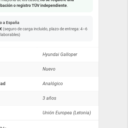
Galloper
bación o registro TÜV independiente
.
-
3
puertas
o a España
(1990-
€
(seguro de carga incluido, plazo de entrega: 4–6
2004)
 laborables)
quantity
Hyundai Galloper
Nuevo
dad
Analógico
3 años
Unión Europea (Letonia)