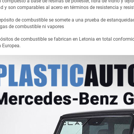
 compuesto a base de resinas de poliéster, fibra de vidrio y teji
dad y son comparables al acero en términos de resistencia y resis
pósito de combustible se somete a una prueba de estanqueidad 
gas de combustible ni vapores
ósitos de combustible se fabrican en Letonia en total conform
n Europea.