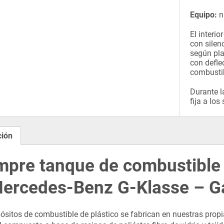
Equipo:
n
El interi
con silen
según pla
con defle
combustib
Durante l
fija a los
ción
pre tanque de combustible d
ercedes-Benz G-Klasse – G
ósitos de combustible de plástico se fabrican en nuestras propi