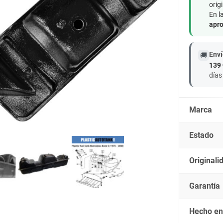
origi
En l
apro
Enví
🚚
139 
días
Marca
Estado
Originali
Garantía
Hecho en