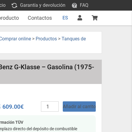
cio
Garantía y devolución
FAQ
producto
Contactos
ES
 Comprar online
>
Productos
>
Tanques de
Benz G-Klasse – Gasolina (1975-
Tanque
€
609.00
€
Añadir al carrito
de
combustible
de
ormación TÜV
plástico
plazo directo del depósito de combustible
-