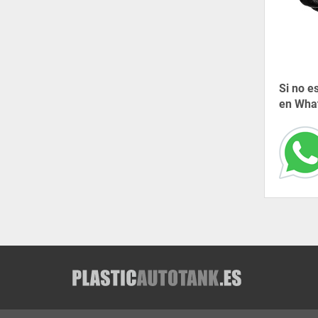
Si no e
en What