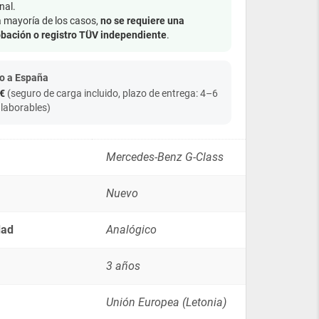
nal.
Mercedes-
a mayoría de los casos,
no se requiere una
Benz
bación o registro TÜV independiente
.
G-
Klasse
-
o a España
Gasolina
€
(seguro de carga incluido, plazo de entrega: 4–6
(1975-
2001)
 laborables)
cantidad
Mercedes-Benz G-Class
Nuevo
dad
Analógico
3 años
Unión Europea (Letonia)