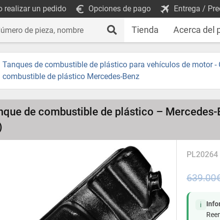
 realizar un pedido
Opciones de pago
Entrega / Pre
Tienda
Acerca del 
Tanques de combustible de plástico para vehículos de motor -
combustible de plástico Mercedes-Benz
nque de combustible de plástico – Mercedes-
)
PL20264
639.00
Inf
ℹ️
Reem