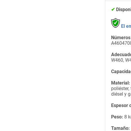
✔
Dispon
El e
Números 
A460470
Adecuado
W460, W4
Capacida
Material:
poliéster,
diésel y g
Espesor d
Peso:
8 k
Tamaño: