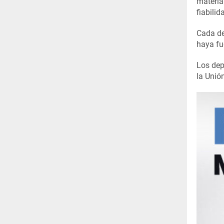
material
fiabili
Cada de
haya fu
Los dep
la Unió