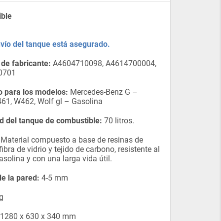
ible
nvío del tanque está asegurado.
de fabricante:
A4604710098, A4614700004,
0701
 para los modelos:
Mercedes-Benz G –
61, W462, Wolf gl – Gasolina
d del tanque de combustible:
70 litros.
Material compuesto a base de resinas de
 fibra de vidrio y tejido de carbono, resistente al
asolina y con una larga vida útil.
e la pared:
4-5 mm
g
1280 x 630 x 340 mm