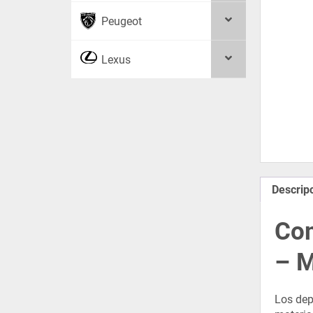
Peugeot
Lexus
Descrip
Com
– M
Los dep