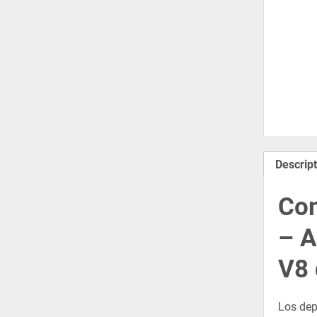
Descript
Com
– A
V8 
Los dep