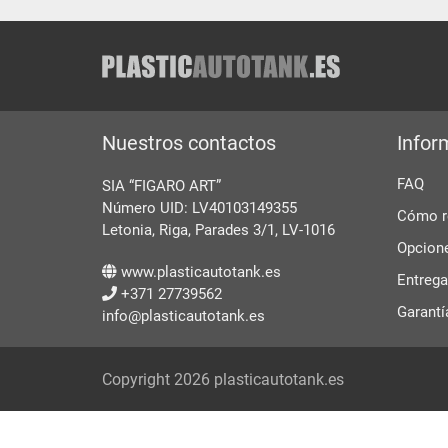
Nuestros contactos
Infor
FAQ
SIA “FIGARO ART”
Número UID: LV40103149355
Cómo re
Letonia, Riga, Parades 3/1, LV-1016
Opcion
www.plasticautotank.es
Entrega
+371 27739562
Garantí
info@plasticautotank.es
Copyright 2026 plasticautotank.es
Fabricant