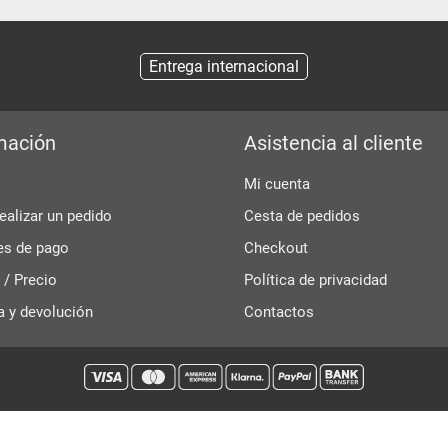
Entrega internacional
mación
Asistencia al cliente
Mi cuenta
alizar un pedido
Cesta de pedidos
es de pago
Checkout
 / Precio
Política de privacidad
a y devolución
Contactos
e UE • Pieza de repuesto • No se requiere certificación TÜV • P