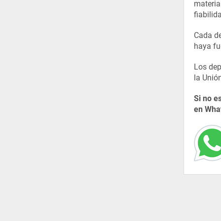
material
fiabili
Cada de
haya fu
Los dep
la Unió
Si no e
en What