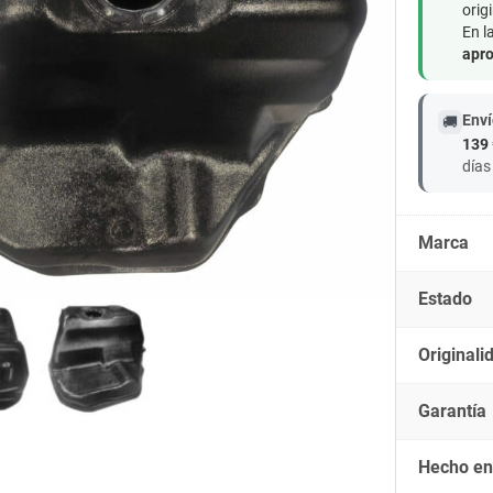
origi
En l
apro
Enví
🚚
139 
días
Marca
Estado
Originali
Garantía
Hecho en