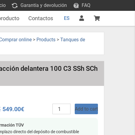
cio
Garantía y devolución
FAQ
producto
Contactos
ES
 Comprar online
>
Products
>
Tanques de
racción delantera 100 C3 SSh SCh
Tanque
€
549.00
€
Add to cart
de
combustible
de
ormación TÜV
plástico
plazo directo del depósito de combustible