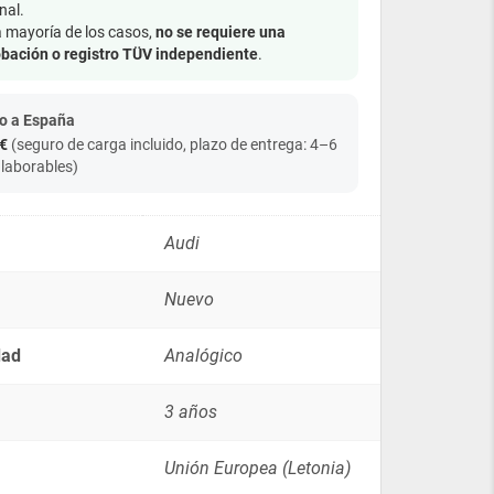
–
nal.
Audi
a mayoría de los casos,
no se requiere una
con
bación o registro TÜV independiente
.
tracción
delantera
100
o a España
C3
€
(seguro de carga incluido, plazo de entrega: 4–6
SSh
 laborables)
SCh
SCh
200
V8
Audi
quantity
Nuevo
dad
Analógico
3 años
Unión Europea (Letonia)