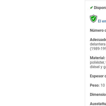
✔
Dispon
El e
Número d
Adecuado
delanter
(1989-19
Material:
poliéster,
diésel y g
Espesor d
Peso:
10 
Dimensio
Ausstatt