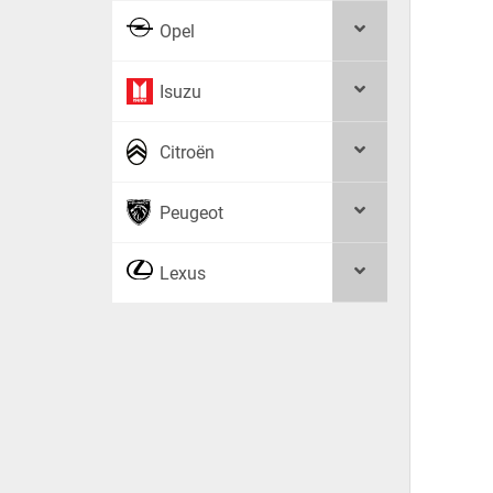
Opel
Isuzu
Citroën
Peugeot
Lexus