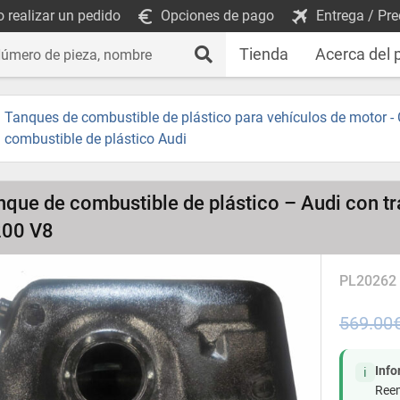
 realizar un pedido
Opciones de pago
Entrega / Pre
Tienda
Acerca del 
Tanques de combustible de plástico para vehículos de motor -
combustible de plástico Audi
nque de combustible de plástico – Audi con t
200 V8
PL20262
569.00
Inf
ℹ️
Reem