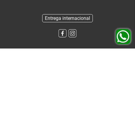
Entrega internacional
Nuestros contactos
SIA “FIGARO ART”
Número UID: LV40103149355
Letonia, Riga, Parades 3/1, LV-1016
www.plasticautotank.es
+371 27739562
info@plasticautotank.es
Información