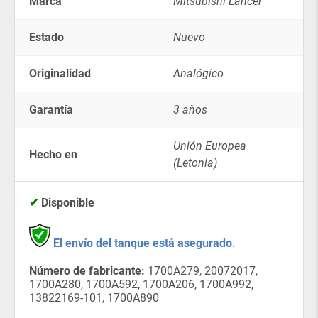
Marca
Mitsubishi Lancer
Estado
Nuevo
Originalidad
Analógico
Garantía
3 años
Unión Europea
Hecho en
(Letonia)
✔
Disponible
El envío del tanque está asegurado.
Número de fabricante:
1700A279, 20072017,
1700A280, 1700A592, 1700A206, 1700A992,
13822169-101, 1700A890