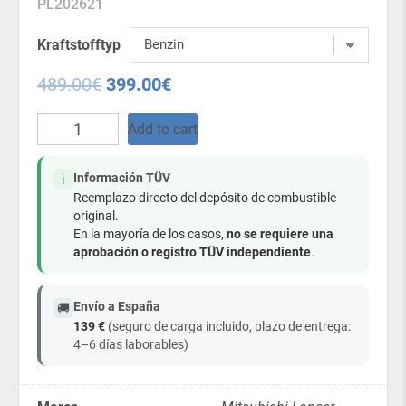
PL202621
Kraftstofftyp
489.00
€
399.00
€
Tanque
Add to cart
de
combustible
de
Información TÜV
ℹ️
plástico
Reemplazo directo del depósito de combustible
–
original.
Mitsubishi
En la mayoría de los casos,
no se requiere una
Lancer
aprobación o registro TÜV independiente
.
2007-
2013
Gasolina/Diésel
Envío a España
🚚
quantity
139 €
(seguro de carga incluido, plazo de entrega:
4–6 días laborables)