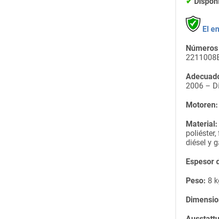
✔
Dispon
El e
Números 
2211008
Adecuado
2006 – D
Motoren:
Material:
poliéster,
diésel y g
Espesor d
Peso:
8 k
Dimensio
Ausstatt