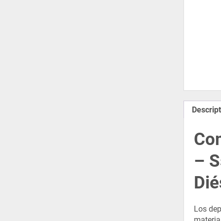
Descript
Com
– S
Dié
Los dep
material