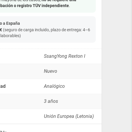
Rexton
bación o registro TÜV independiente
.
I
-
Diésel/Gasolina
o a España
quantity
€
(seguro de carga incluido, plazo de entrega: 4–6
 laborables)
SsangYong Rexton I
Nuevo
dad
Analógico
3 años
Unión Europea (Letonia)