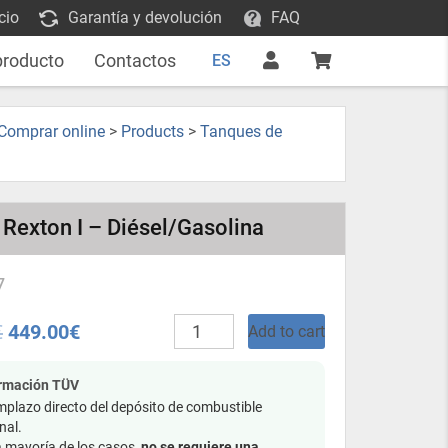
cio
Garantía y devolución
FAQ
producto
Contactos
ES
 Comprar online
>
Products
>
Tanques de
Rexton I – Diésel/Gasolina
7
Tanque
€
449.00
€
Add to cart
de
combustible
de
ormación TÜV
plástico
plazo directo del depósito de combustible
-
nal.
SsangYong
a mayoría de los casos,
no se requiere una