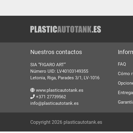
Nuestros contactos
Infor
FAQ
SIA “FIGARO ART”
Número UID: LV40103149355
Cómo re
Letonia, Riga, Parades 3/1, LV-1016
Opcion
www.plasticautotank.es
Entrega
+371 27739562
Garantí
info@plasticautotank.es
Copyright 2026 plasticautotank.es