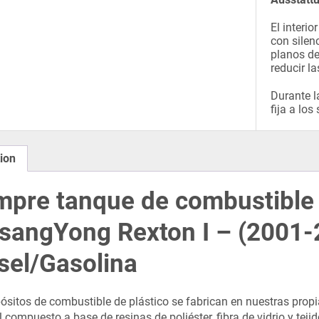
El interi
con silen
planos de
reducir l
Durante l
fija a los
ion
pre tanque de combustible d
sangYong Rexton I – (2001-
sel/Gasolina
ósitos de combustible de plástico se fabrican en nuestras propi
 compuesto a base de resinas de poliéster, fibra de vidrio y teji