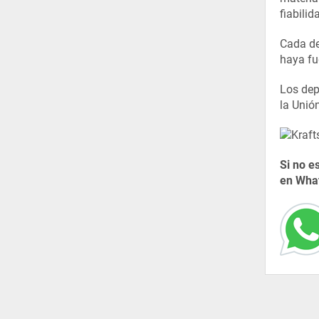
fiabili
Cada de
haya fu
Los dep
la Unió
Si no e
en What