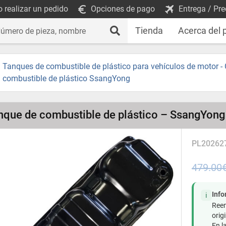
 realizar un pedido
Opciones de pago
Entrega / Pre
Tienda
Acerca del 
Tanques de combustible de plástico para vehículos de motor -
combustible de plástico SsangYong
nque de combustible de plástico – SsangYong 
PL20262
479.00
Inf
ℹ️
Reem
origi
En l