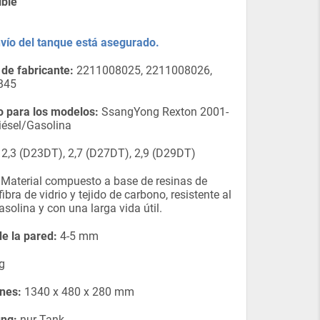
ible
nvío del tanque está asegurado.
de fabricante:
2211008025, 2211008026,
B45
 para los modelos:
SsangYong Rexton 2001-
iésel/Gasolina
2,3 (D23DT), 2,7 (D27DT), 2,9 (D29DT)
Material compuesto a base de resinas de
 fibra de vidrio y tejido de carbono, resistente al
asolina y con una larga vida útil.
e la pared:
4-5 mm
g
nes:
1340 x 480 x 280 mm
ung:
nur Tank