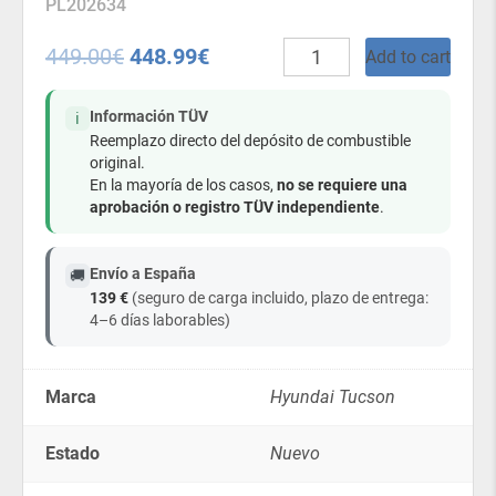
PL202634
Tanque
449.00
€
448.99
€
Add to cart
de
combustible
de
Información TÜV
ℹ️
plástico
Reemplazo directo del depósito de combustible
-
original.
Hyundai
En la mayoría de los casos,
no se requiere una
Tucson
aprobación o registro TÜV independiente
.
(2004
-
2010)
Envío a España
🚚
2.0
139 €
(seguro de carga incluido, plazo de entrega:
Diesel,
4–6 días laborables)
Quatro
4×4
quantity
Marca
Hyundai Tucson
Estado
Nuevo