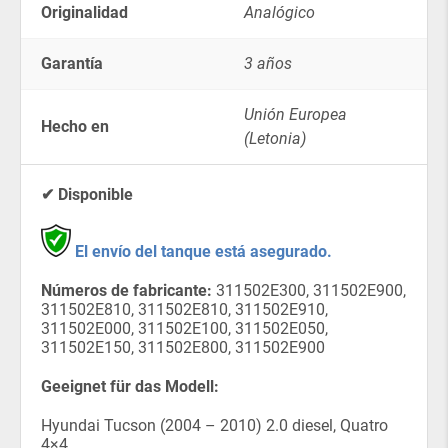
Originalidad
Analógico
Garantía
3 años
Unión Europea
Hecho en
(Letonia)
✔ Disponible
El envío del tanque está asegurado.
Números de fabricante:
311502E300, 311502E900,
311502E810, 311502E810, 311502E910,
311502E000, 311502E100, 311502E050,
311502E150, 311502E800, 311502E900
Geeignet für das Modell:
Hyundai Tucson (2004 – 2010) 2.0 diesel, Quatro
4×4