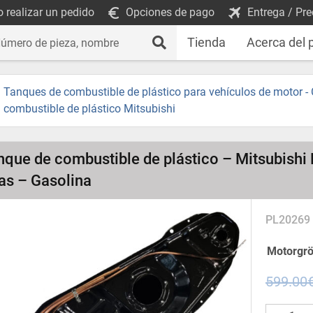
 realizar un pedido
Opciones de pago
Entrega / Pre
Tienda
Acerca del 
Tanques de combustible de plástico para vehículos de motor -
combustible de plástico Mitsubishi
nque de combustible de plástico – Mitsubishi 
as – Gasolina
PL20269
Motorgr
599.00
Tanque