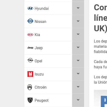
Com
Hyundai
lín
Nissan
UK)
Kia
Los dep
material
Jeep
fiabili
Opel
Cada de
haya fu
Isuzu
Los dep
la Unió
Citroën
Peugeot