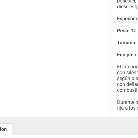
poliéster,
diésel y g
Espesor d
Peso:
10 
Tamaño:
Equipo:
n
El interi
con silen
según pla
con defle
combustib
Durante l
fija a los
ion