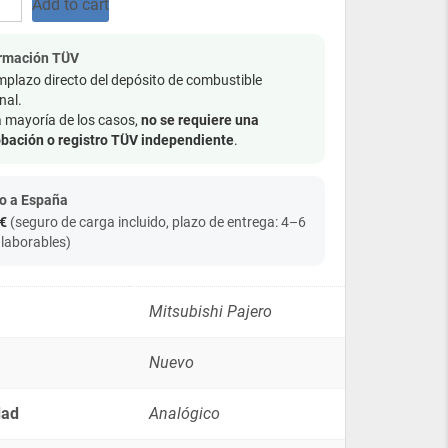
Add to cart
ble
ormación TÜV
plazo directo del depósito de combustible
nal.
i
a mayoría de los casos,
no se requiere una
bación o registro TÜV independiente
.
o a España
€
(seguro de carga incluido, plazo de entrega: 4–6
 laborables)
Mitsubishi Pajero
Nuevo
dad
Analógico