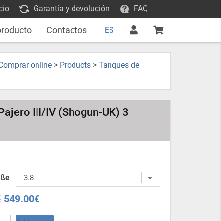
cio
Garantía y devolución
FAQ
producto
Contactos
ES
 Comprar online
>
Products
>
Tanques de
Pajero III/IV (Shogun-UK) 3
öße
€
549.00
€