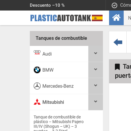
Cómo
Descuento –10 %
Tanques de combustible
Audi
Ta
BMW
puert
Mercedes-Benz
Mitsubishi
Tanque de combustible de
plástico – Mitsubishi Pajero
III/IV (Shogun – UK) – 3