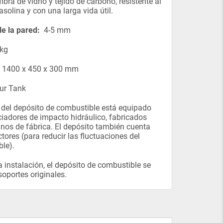
 fibra de vidrio y tejido de carbono, resistente al
asolina y con una larga vida útil.
e la pared:
4-5 mm
kg
1400 х 450 х 300 mm
ur Tank
or del depósito de combustible está equipado
ciadores de impacto hidráulico, fabricados
nos de fábrica. El depósito también cuenta
ctores (para reducir las fluctuaciones del
le).
a instalación, el depósito de combustible se
 soportes originales.