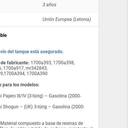
3 años
Unión Europea (Letonia)
ible
nvío del tanque está asegurado.
de fabricante:
1700a393, 1700a398,
, 1700a917, mr342843,
9,1700A394, 1700A390
 para los modelos:
 Pajero III/IV (3-türig) – Gasolina (2000-
i Shogun – (UK) 3-türig – Gasolina (2000-
Material compuesto a base de resinas de