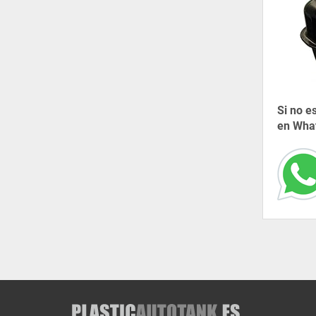
Si no e
en What