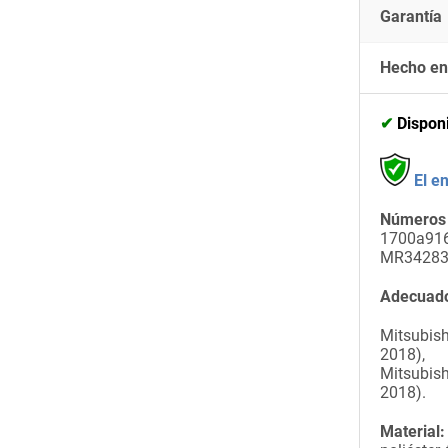
Garantía
Hecho en
✔
Dispon
El e
Números 
1700a916
MR34283
Adecuado
Mitsubishi
2018),
Mitsubish
2018).
Material: